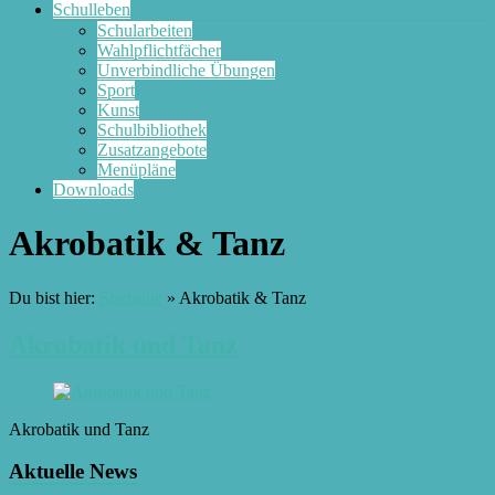
Schulleben
Schularbeiten
Wahlpflichtfächer
Unverbindliche Übungen
Sport
Kunst
Schulbibliothek
Zusatzangebote
Menüpläne
Downloads
Akrobatik & Tanz
Du bist hier:
Startseite
»
Akrobatik & Tanz
Akrobatik und Tanz
Akrobatik und Tanz
Aktuelle News