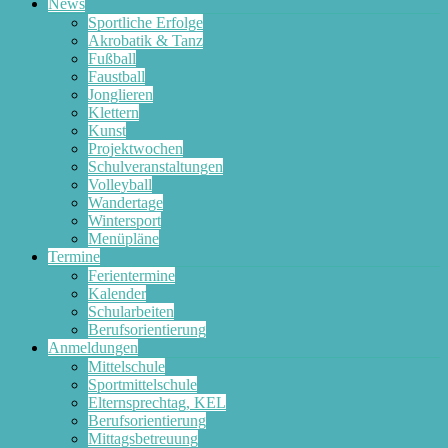
News
Sportliche Erfolge
Akrobatik & Tanz
Fußball
Faustball
Jonglieren
Klettern
Kunst
Projektwochen
Schulveranstaltungen
Volleyball
Wandertage
Wintersport
Menüpläne
Termine
Ferientermine
Kalender
Schularbeiten
Berufsorientierung
Anmeldungen
Mittelschule
Sportmittelschule
Elternsprechtag, KEL
Berufsorientierung
Mittagsbetreuung