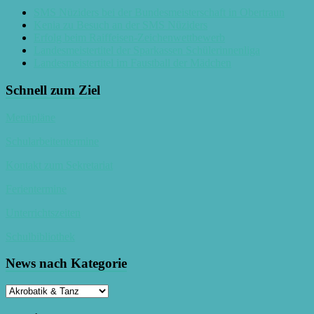
SMS Nüziders bei der Bundesmeisterschaft in Obertraun
Kenia zu Besuch an der SMS Nüziders
Erfolg beim Raiffeisen-Zeichenwettbewerb
Landesmeistertitel der Sparkassen Schülerinnenliga
Landesmeistertitel im Faustball der Mädchen
Schnell zum Ziel
Menüpläne
Schularbeitentermine
Kontakt zum Sekretariat
Ferientermine
Unterrichtszeiten
Schulbibliothek
News nach Kategorie
News
nach