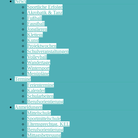
News
Sportliche Erfolge
Akrobatik & Tanz
Fußball
Faustball
Jonglieren
Klettern
Kunst
Projektwochen
Schulveranstaltungen
Volleyball
Wandertage
Wintersport
Menüpläne
Termine
Ferientermine
Kalender
Schularbeiten
Berufsorientierung
Anmeldungen
Mittelschule
Sportmittelschule
Elternsprechtag, KEL
Berufsorientierung
Mittagsbetreuung