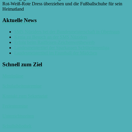
Rot-Weiß-Rote Dress überziehen und die Fußballschuhe für sein
Heimatland
Aktuelle News
SMS Nüziders bei der Bundesmeisterschaft in Obertraun
Kenia zu Besuch an der SMS Nüziders
Erfolg beim Raiffeisen-Zeichenwettbewerb
Landesmeistertitel der Sparkassen Schülerinnenliga
Landesmeistertitel im Faustball der Mädchen
Schnell zum Ziel
Menüpläne
Schularbeitentermine
Kontakt zum Sekretariat
Ferientermine
Unterrichtszeiten
Schulbibliothek