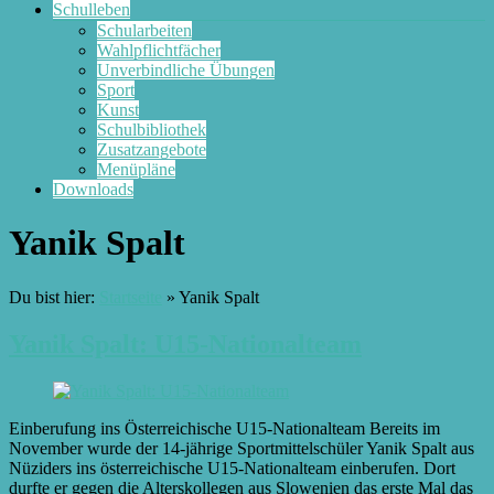
Schulleben
Schularbeiten
Wahlpflichtfächer
Unverbindliche Übungen
Sport
Kunst
Schulbibliothek
Zusatzangebote
Menüpläne
Downloads
Yanik Spalt
Du bist hier:
Startseite
»
Yanik Spalt
Yanik Spalt: U15-Nationalteam
Einberufung ins Österreichische U15-Nationalteam Bereits im
November wurde der 14-jährige Sportmittelschüler Yanik Spalt aus
Nüziders ins österreichische U15-Nationalteam einberufen. Dort
durfte er gegen die Alterskollegen aus Slowenien das erste Mal das