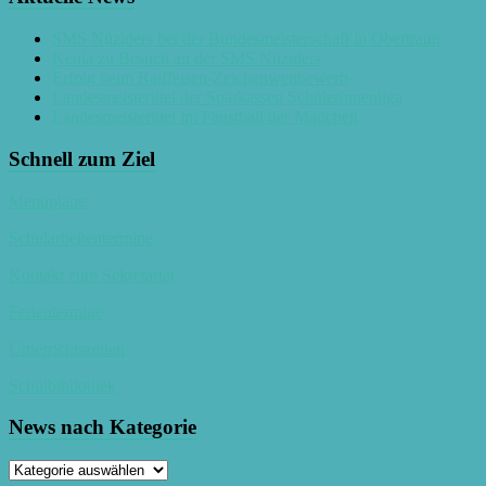
SMS Nüziders bei der Bundesmeisterschaft in Obertraun
Kenia zu Besuch an der SMS Nüziders
Erfolg beim Raiffeisen-Zeichenwettbewerb
Landesmeistertitel der Sparkassen Schülerinnenliga
Landesmeistertitel im Faustball der Mädchen
Schnell zum Ziel
Menüpläne
Schularbeitentermine
Kontakt zum Sekretariat
Ferientermine
Unterrichtszeiten
Schulbibliothek
News nach Kategorie
News