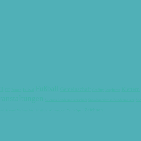
Fußball
ll
Gemeinschaft
Klettern
Futsal
FIT
Frauen
Graffity
Jonglieren
ranstaltungen
Skicross Landesmeisterschaft
Snowboardcross-Bundesmeister
Sno
Zeichnen
tsbäckerei
Weihnachtsfrühstück
Wintersport
Yanik Spalt