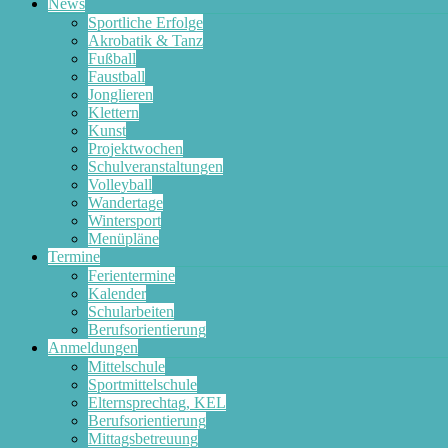
News
Sportliche Erfolge
Akrobatik & Tanz
Fußball
Faustball
Jonglieren
Klettern
Kunst
Projektwochen
Schulveranstaltungen
Volleyball
Wandertage
Wintersport
Menüpläne
Termine
Ferientermine
Kalender
Schularbeiten
Berufsorientierung
Anmeldungen
Mittelschule
Sportmittelschule
Elternsprechtag, KEL
Berufsorientierung
Mittagsbetreuung