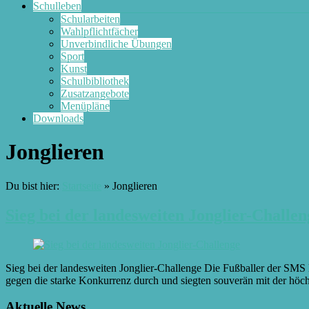
Schulleben
Schularbeiten
Wahlpflichtfächer
Unverbindliche Übungen
Sport
Kunst
Schulbibliothek
Zusatzangebote
Menüpläne
Downloads
Jonglieren
Du bist hier:
Startseite
»
Jonglieren
Sieg bei der landesweiten Jonglier-Challen
Sieg bei der landesweiten Jonglier-Challenge Die Fußballer der SMS
gegen die starke Konkurrenz durch und siegten souverän mit der höchs
Aktuelle News