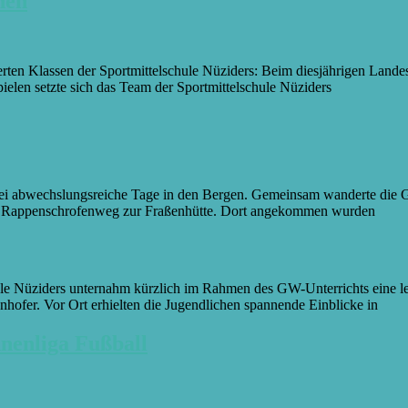
hen
erten Klassen der Sportmittelschule Nüziders: Beim diesjährigen Landes
elen setzte sich das Team der Sportmittelschule Nüziders
wei abwechslungsreiche Tage in den Bergen. Gemeinsam wanderte die G
en Rappenschrofenweg zur Fraßenhütte. Dort angekommen wurden
le Nüziders unternahm kürzlich im Rahmen des GW-Unterrichts eine le
hofer. Vor Ort erhielten die Jugendlichen spannende Einblicke in
nnenliga Fußball