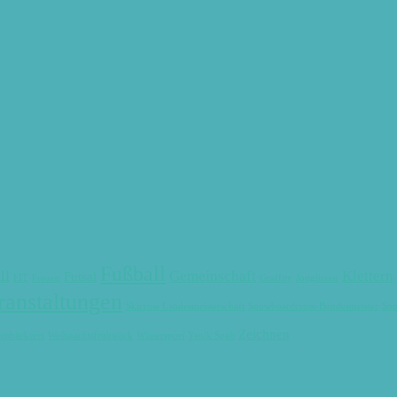
Fußball
ll
Gemeinschaft
Klettern
Futsal
FIT
Frauen
Graffity
Jonglieren
ranstaltungen
Skicross Landesmeisterschaft
Snowboardcross-Bundesmeister
Sno
Zeichnen
tsbäckerei
Weihnachtsfrühstück
Wintersport
Yanik Spalt