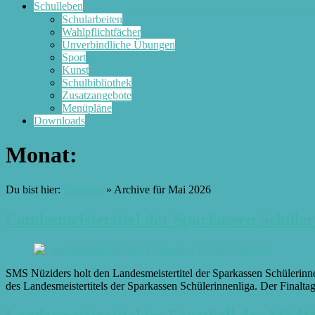
Schulleben
Schularbeiten
Wahlpflichtfächer
Unverbindliche Übungen
Sport
Kunst
Schulbibliothek
Zusatzangebote
Menüpläne
Downloads
Monat:
Du bist hier:
Startseite
»
Archive für Mai 2026
Landesmeistertitel der Sparkassen Schüler
SMS Nüziders holt den Landesmeistertitel der Sparkassen Schülerin
des Landesmeistertitels der Sparkassen Schülerinnenliga. Der Finaltag