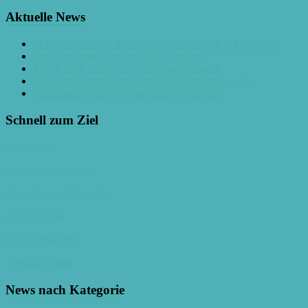
Aktuelle News
SMS Nüziders bei der Bundesmeisterschaft in Obertraun
Kenia zu Besuch an der SMS Nüziders
Erfolg beim Raiffeisen-Zeichenwettbewerb
Landesmeistertitel der Sparkassen Schülerinnenliga
Landesmeistertitel im Faustball der Mädchen
Schnell zum Ziel
Menüpläne
Schularbeitentermine
Kontakt zum Sekretariat
Ferientermine
Unterrichtszeiten
Schulbibliothek
News nach Kategorie