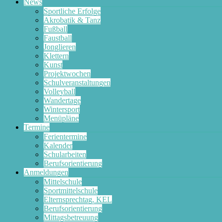
News
Sportliche Erfolge
Akrobatik & Tanz
Fußball
Faustball
Jonglieren
Klettern
Kunst
Projektwochen
Schulveranstaltungen
Volleyball
Wandertage
Wintersport
Menüpläne
Termine
Ferientermine
Kalender
Schularbeiten
Berufsorientierung
Anmeldungen
Mittelschule
Sportmittelschule
Elternsprechtag, KEL
Berufsorientierung
Mittagsbetreuung