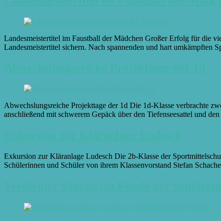
Landesmeistertitel im Faustball der Mädc
Landesmeistertitel im Faustball der Mädchen Großer Erfolg für die vi
Landesmeistertitel sichern. Nach spannenden und hart umkämpften Spi
Abwechslungsreiche Projekttage der 1d
Abwechslungsreiche Projekttage der 1d Die 1d-Klasse verbrachte z
anschließend mit schwerem Gepäck über den Tiefenseesattel und d
Exkursion zur Kläranlage Ludesch
Exkursion zur Kläranlage Ludesch Die 2b-Klasse der Sportmittelschu
Schülerinnen und Schüler von ihrem Klassenvorstand Stefan Schachen
Verdienter Einzug ins Finale der Schüleri