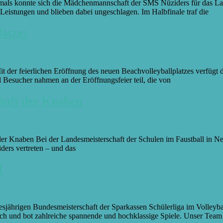
tmals konnte sich die Mädchenmannschaft der SMS Nüziders für das Land
Leistungen und blieben dabei ungeschlagen. Im Halbfinale traf die
latzes
t der feierlichen Eröffnung des neuen Beachvolleyballplatzes verfügt 
d Besucher nahmen an der Eröffnungsfeier teil, die von
chaft der Knaben
der Knaben Bei der Landesmeisterschaft der Schulen im Faustball in N
ders vertreten – und das
l
iesjährigen Bundesmeisterschaft der Sparkassen Schülerliga im Volleyb
ch und bot zahlreiche spannende und hochklassige Spiele. Unser Team