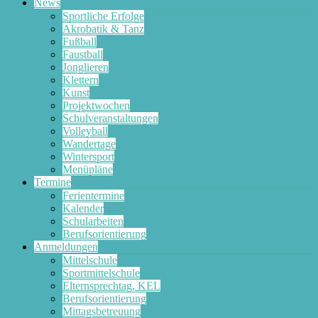
News
Sportliche Erfolge
Akrobatik & Tanz
Fußball
Faustball
Jonglieren
Klettern
Kunst
Projektwochen
Schulveranstaltungen
Volleyball
Wandertage
Wintersport
Menüpläne
Termine
Ferientermine
Kalender
Schularbeiten
Berufsorientierung
Anmeldungen
Mittelschule
Sportmittelschule
Elternsprechtag, KEL
Berufsorientierung
Mittagsbetreuung