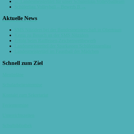
←
Landesmeistertitel für unser Schülerliga-Volleyballteam
Schülerliga Volleyball – Bewerb B
→
Aktuelle News
SMS Nüziders bei der Bundesmeisterschaft in Obertraun
Kenia zu Besuch an der SMS Nüziders
Erfolg beim Raiffeisen-Zeichenwettbewerb
Landesmeistertitel der Sparkassen Schülerinnenliga
Landesmeistertitel im Faustball der Mädchen
Schnell zum Ziel
Menüpläne
Schularbeitentermine
Kontakt zum Sekretariat
Ferientermine
Unterrichtszeiten
Schulbibliothek