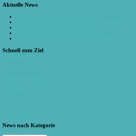
Aktuelle News
SMS Nüziders bei der Bundesmeisterschaft in Obertraun
Kenia zu Besuch an der SMS Nüziders
Erfolg beim Raiffeisen-Zeichenwettbewerb
Landesmeistertitel der Sparkassen Schülerinnenliga
Landesmeistertitel im Faustball der Mädchen
Schnell zum Ziel
Menüpläne
Schularbeitentermine
Kontakt zum Sekretariat
Ferientermine
Unterrichtszeiten
Schulbibliothek
News nach Kategorie