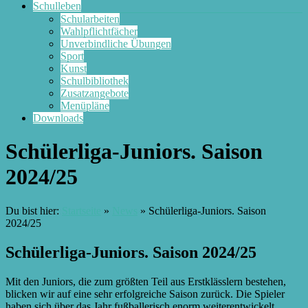
Schulleben
Schularbeiten
Wahlpflichtfächer
Unverbindliche Übungen
Sport
Kunst
Schulbibliothek
Zusatzangebote
Menüpläne
Downloads
Schülerliga-Juniors. Saison
2024/25
Du bist hier:
Startseite
»
News
»
Schülerliga-Juniors. Saison
2024/25
Schülerliga-Juniors. Saison 2024/25
Mit den Juniors, die zum größten Teil aus Erstklässlern bestehen,
blicken wir auf eine sehr erfolgreiche Saison zurück. Die Spieler
haben sich über das Jahr fußballerisch enorm weiterentwickelt.