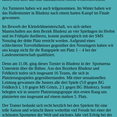
An Turnieren haben wir auch teilgenommen. Im Winter haben wir
das Hallenturnier in Bludenz nach einem harten Kampf im Finale
gewonnen.
Im Bewerb der Kleinfeldmeisterschaft, wo sich sieben
Mannschaften aus dem Bezirk Bludenz an vier Spieltagen im Herbst
und im Frühjahr duellieren, konnte punktegleich mit der SMS
Nenzing der dritte Platz erreicht werden. Aufgrund eines
schlechteren Torverhältnisses gegenüber den Nenzingern haben wir
uns knapp nicht für die Rangspiele um Platz 1 – 4 bei der
Landesmeisterschaft qualifiziert.
Denn am 11.06. ging dieses Turnier in Bludenz in der Sportarena
Unterstein über die Bühne. Aus den Bezirken Bludenz und
Feldkirch trafen sich insgesamt 16 Teams, die sich in
Platzierungsspielen gegenüberstanden. Mit einer sensationellen
Leistung gewannen die Juniors alle drei Spiele (5:0 gegen BG
Feldkirch I, 1:0 gegen MS Götzis, 2:1 gegen BG Bludenz). Somit
belegten wir in unserer Platzierungsgruppe den ersten Rang uns
platzierten uns insgesamt auf einem starken 5. Platz.
Der Trainer bedankt sich recht herzlich bei den Spielern für eine
tolle Saison und wünscht ihnen weiterhin viel Freude bei einer der
schönsten Sportarten der Welt und nächstes Jahr viel Erfolg bei der