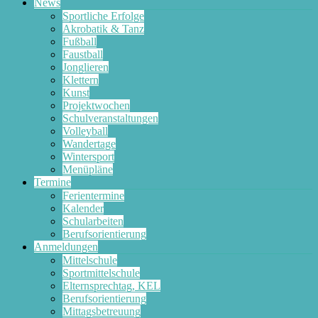
News
Sportliche Erfolge
Akrobatik & Tanz
Fußball
Faustball
Jonglieren
Klettern
Kunst
Projektwochen
Schulveranstaltungen
Volleyball
Wandertage
Wintersport
Menüpläne
Termine
Ferientermine
Kalender
Schularbeiten
Berufsorientierung
Anmeldungen
Mittelschule
Sportmittelschule
Elternsprechtag, KEL
Berufsorientierung
Mittagsbetreuung