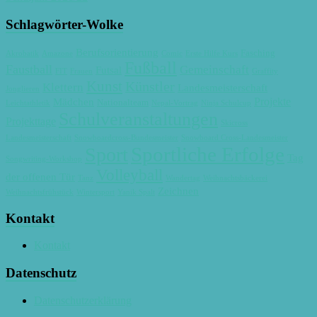
Schlagwörter-Wolke
Berufsorientierung
Fasching
Akrobatik
Amazone
Comic
Erste Hilfe Kurs
Fußball
Faustball
Gemeinschaft
Futsal
FIT
Frauen
Graffity
Kunst
Künstler
Klettern
Landesmeisterschaft
Jonglieren
Projekte
Mädchen
Nationalteam
Leichtathletik
Nepal-Vortrag
Ninja Schulcup
Schulveranstaltungen
Projekttage
Skicross
Landesmeisterschaft
Snowboardcross-Bundesmeister
Snowboard Cross-Landesmeister
Sportliche Erfolge
Sport
Tag
Songwriting-Workshop
Volleyball
der offenen Tür
Tanz
Wandertag
Weihnachtsbäckerei
Zeichnen
Weihnachtsfrühstück
Wintersport
Yanik Spalt
Kontakt
Kontakt
Datenschutz
Datenschutzerklärung