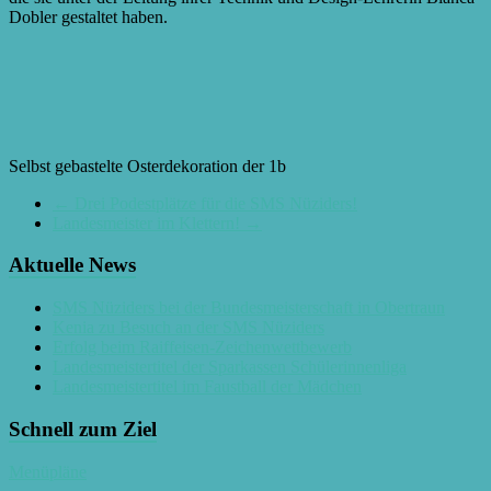
Dobler gestaltet haben.
Selbst gebastelte Osterdekoration der 1b
←
Drei Podestplätze für die SMS Nüziders!
Landesmeister im Klettern!
→
Aktuelle News
SMS Nüziders bei der Bundesmeisterschaft in Obertraun
Kenia zu Besuch an der SMS Nüziders
Erfolg beim Raiffeisen-Zeichenwettbewerb
Landesmeistertitel der Sparkassen Schülerinnenliga
Landesmeistertitel im Faustball der Mädchen
Schnell zum Ziel
Menüpläne