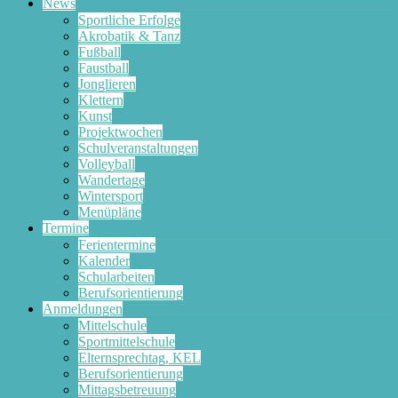
News
Sportliche Erfolge
Akrobatik & Tanz
Fußball
Faustball
Jonglieren
Klettern
Kunst
Projektwochen
Schulveranstaltungen
Volleyball
Wandertage
Wintersport
Menüpläne
Termine
Ferientermine
Kalender
Schularbeiten
Berufsorientierung
Anmeldungen
Mittelschule
Sportmittelschule
Elternsprechtag, KEL
Berufsorientierung
Mittagsbetreuung