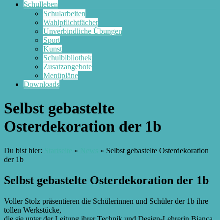
Schulleben
Schularbeiten
Wahlpflichtfächer
Unverbindliche Übungen
Sport
Kunst
Schulbibliothek
Zusatzangebote
Menüpläne
Downloads
Selbst gebastelte
Osterdekoration der 1b
Du bist hier:
Startseite
»
News
»
Selbst gebastelte Osterdekoration
der 1b
Selbst gebastelte Osterdekoration der 1b
Voller Stolz präsentieren die Schülerinnen und Schüler der 1b ihre
tollen Werkstücke,
die sie unter der Leitung ihrer Technik und Design-Lehrerin Bianca