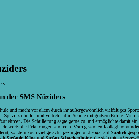
ziders
ers
 an der SMS Nüziders
eschule und macht vor allem durch ihr außergewöhnlich vielfältiges Spo
r Spitze zu finden und vertreten ihre Schule mit großem Erfolg. Vor 
ufzunehmen. Die Schulleitung sagte gerne zu und ermöglichte damit ein
viele wertvolle Erfahrungen sammeln. Vom gesamten Kollegium wurden s
ernt, sondern auch viel gelacht, gesungen und sogar auf
Suaheli
gespr
gilt
Stefanie Kilga
und
Stefan Schachenhofer
, die sich mit außerge