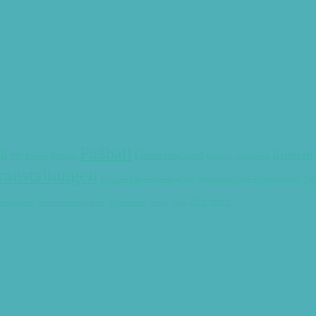
Fußball
ll
Gemeinschaft
Klettern
Futsal
FIT
Frauen
Graffity
Jonglieren
ranstaltungen
Skicross Landesmeisterschaft
Snowboardcross-Bundesmeister
Sno
Zeichnen
tsbäckerei
Weihnachtsfrühstück
Wintersport
Yanik Spalt