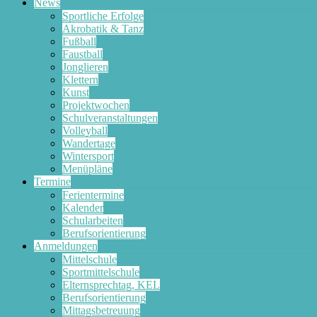
News
Sportliche Erfolge
Akrobatik & Tanz
Fußball
Faustball
Jonglieren
Klettern
Kunst
Projektwochen
Schulveranstaltungen
Volleyball
Wandertage
Wintersport
Menüpläne
Termine
Ferientermine
Kalender
Schularbeiten
Berufsorientierung
Anmeldungen
Mittelschule
Sportmittelschule
Elternsprechtag, KEL
Berufsorientierung
Mittagsbetreuung