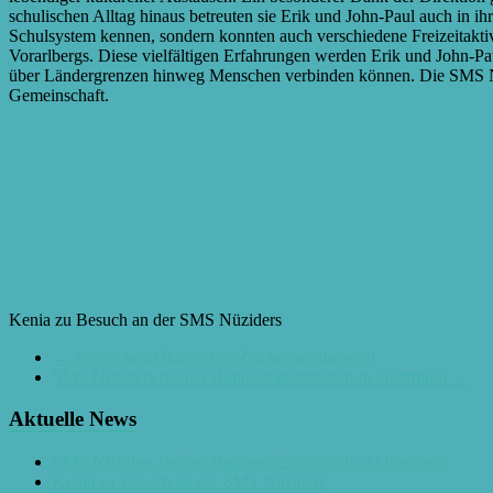
schulischen Alltag hinaus betreuten sie Erik und John-Paul auch in ihr
Schulsystem kennen, sondern konnten auch verschiedene Freizeitakti
Vorarlbergs. Diese vielfältigen Erfahrungen werden Erik und John-Pau
über Ländergrenzen hinweg Menschen verbinden können. Die SMS Nüzide
Gemeinschaft.
Kenia zu Besuch an der SMS Nüziders
←
Erfolg beim Raiffeisen-Zeichenwettbewerb
SMS Nüziders bei der Bundesmeisterschaft in Obertraun
→
Aktuelle News
SMS Nüziders bei der Bundesmeisterschaft in Obertraun
Kenia zu Besuch an der SMS Nüziders