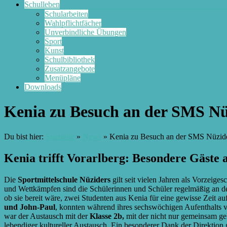
Schulleben
Schularbeiten
Wahlpflichtfächer
Unverbindliche Übungen
Sport
Kunst
Schulbibliothek
Zusatzangebote
Menüpläne
Downloads
Kenia zu Besuch an der SMS Nü
Du bist hier:
Startseite
»
News
»
Kenia zu Besuch an der SMS Nüzid
Kenia trifft Vorarlberg: Besondere Gäste
Die
Sportmittelschule Nüziders
gilt seit vielen Jahren als Vorzeig
und Wettkämpfen sind die Schülerinnen und Schüler regelmäßig an de
ob sie bereit wäre, zwei Studenten aus Kenia für eine gewisse Zeit a
und John-Paul
, konnten während ihres sechswöchigen Aufenthalts 
war der Austausch mit der
Klasse 2b,
mit der nicht nur gemeinsam gel
lebendiger kultureller Austausch. Ein besonderer Dank der Direktion 