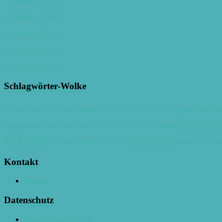
Schuljahr 2024/25
Schuljahr 2023/24
Schuljahr 2022/23
Schuljahr 2021/22
Schlagwörter-Wolke
Faustba
Berufsorientierung
Fasching
Akrobatik
Amazone
Comic
Erste Hilfe Kurs
Schulve
Projekte
Projekttage
Nationalteam
Nepal-Vortrag
Ninja Schulcup
Erfolge
Volleyball
Tag der offenen Tür
Tanz
Wandertag
Weihnach
Kontakt
Kontakt
Datenschutz
Datenschutzerklärung