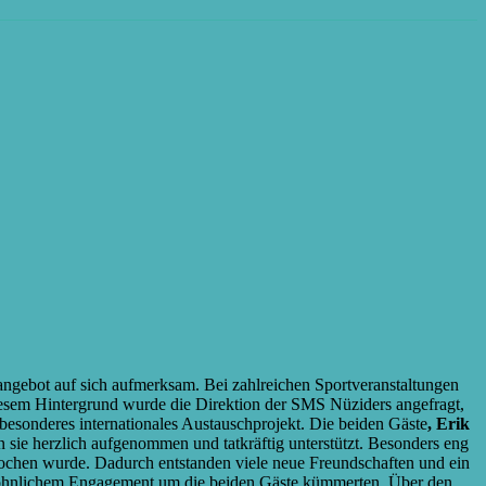
rtangebot auf sich aufmerksam. Bei zahlreichen Sportveranstaltungen
diesem Hintergrund wurde die Direktion der SMS Nüziders angefragt,
 besonderes internationales Austauschprojekt. Die beiden Gäste
, Erik
ie herzlich aufgenommen und tatkräftig unterstützt. Besonders eng
ochen wurde. Dadurch entstanden viele neue Freundschaften und ein
wöhnlichem Engagement um die beiden Gäste kümmerten. Über den